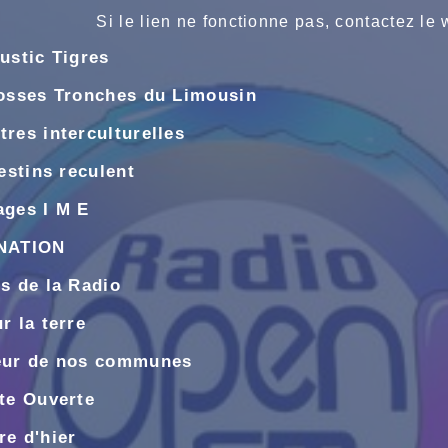
Si le lien ne fonctionne pas, contactez le
ustic Tigres
osses Tronches du Limousin
res interculturelles
estins reculent
ages I M E
NATION
s de la Radio
 la terre
ur de nos communes
te Ouverte
e d'hier