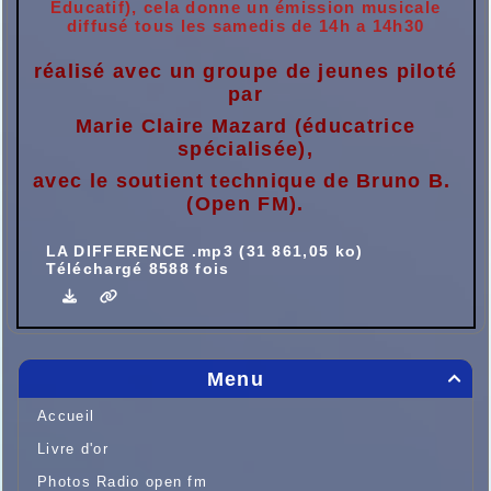
Éducatif), cela donne un émission musicale
diffusé tous les samedis de 14h a 14h30
réalisé avec un groupe de jeunes piloté
par
Marie Claire Mazard (éducatrice
spécialisée),
avec le soutient technique de Bruno B.
(Open FM).
LA DIFFERENCE .mp3 (31 861,05 ko)
Téléchargé 8588 fois
Menu

Accueil
Livre d'or
Photos Radio open fm