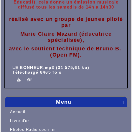
Éducatif), cela donne un émission musicale
diffusé tous les samedis de 14h a 14h30
réalisé avec un groupe de jeunes piloté
par
Marie Claire Mazard (éducatrice
spécialisée),
avec le soutient technique de Bruno B.
(Open FM).
LE BONHEUR.mp3 (31 575,61 ko)
Téléchargé 8465 fois
Menu

Accueil
Livre d'or
Photos Radio open fm