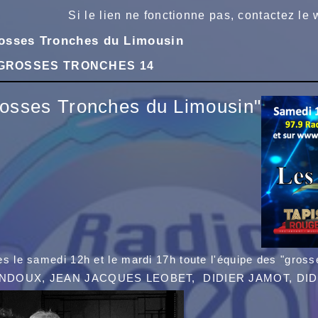
Si le lien ne fonctionne pas, contactez le
osses Tronches du Limousin
GROSSES TRONCHES 14
rosses Tronches du Limousin"
es le samedi 12h et le
mardi 17h
toute l'équipe des "gross
INDOUX, JEAN JACQUES LEOBET, DIDIER JAMOT, DI