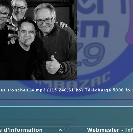
ses tronches14.mp3 (115 246,61 ko) Téléchargé 5808 foi
e d'information
Webmaster - In
