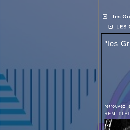
les Gr
LES 
"les G
retrouvez l
REMI PLE