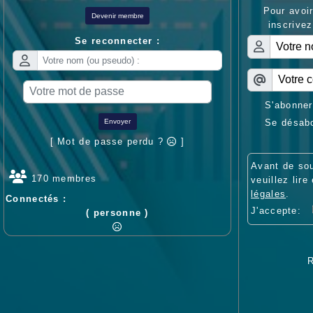
Pour avoir
Devenir membre
inscrivez
Se reconnecter :
S'abonner
Se désab
Envoyer
[ Mot de passe perdu ?
]
Avant de sou
170 membres
veuillez lire
légales
.
Connectés :
J'accepte:
( personne )
R