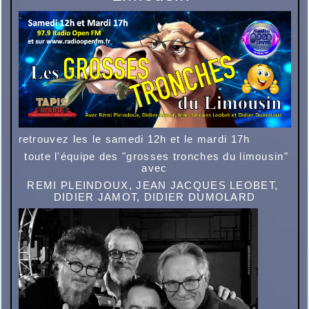
retrouvez les le samedi 12h et le
mardi 17h
toute l'équipe des "grosses tronches du limousin"
avec
REMI PLEINDOUX, JEAN JACQUES LEOBET,
DIDIER JAMOT, DIDIER DUMOLARD