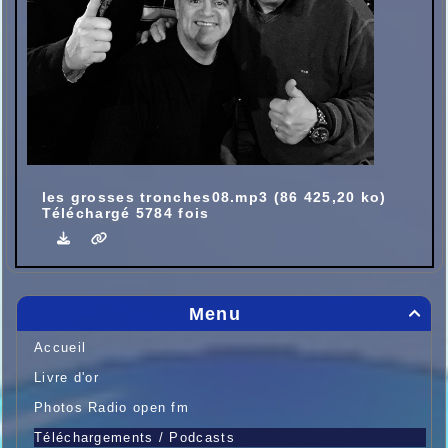
les grosses tronches08.mp3 (86 425,20 ko)
Téléchargé 5784 fois
Menu

Accueil
Livre d'or
Photos Radio open fm
Téléchargements / Podcasts