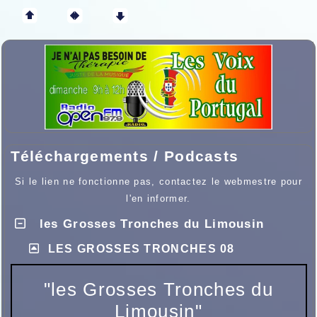
Téléchargements / Podcasts
Si le lien ne fonctionne pas, contactez le webmestre pour
l'en informer.
les Grosses Tronches du Limousin
LES GROSSES TRONCHES 08
"les Grosses Tronches du
Limousin"