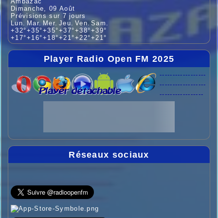
Ambazac
Dimanche, 09 Août
Prévisions sur 7 jours
Lun.
Mar.
Mer.
Jeu.
Ven.
Sam.
+
32°
+
35°
+
35°
+
37°
+
38°
+
39°
+
17°
+
16°
+
18°
+
21°
+
22°
+
21°
Player Radio Open FM 2025
------------------
------------------
-----------------
Réseaux sociaux