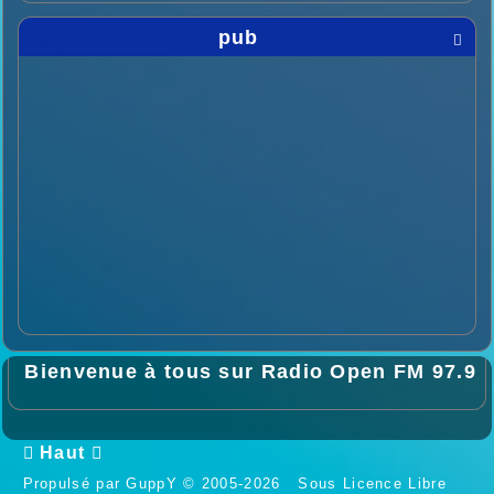
pub

Bienvenue à tous sur Radio Open FM 97.9

Haut

Propulsé par GuppY
© 2005-2026
Sous Licence Libre