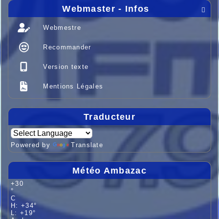
Webmaster - Infos

Webmestre
Recommander
Version texte
Mentions Légales
Traducteur
Powered by
Translate
Météo Ambazac
+
30
°
C
H:
+
34°
L:
+
19°