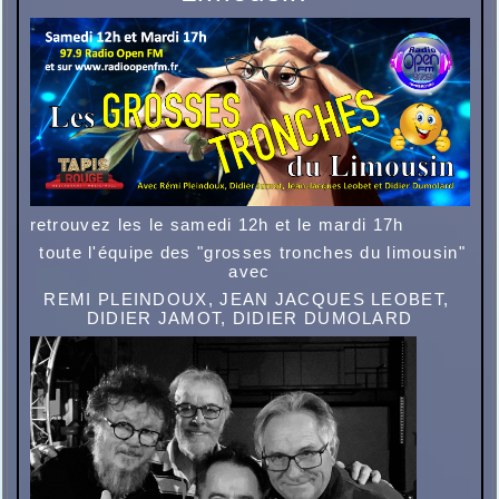
retrouvez les le samedi 12h et le
mardi 17h
toute l'équipe des "grosses tronches du limousin"
avec
REMI PLEINDOUX, JEAN JACQUES LEOBET,
DIDIER JAMOT, DIDIER DUMOLARD