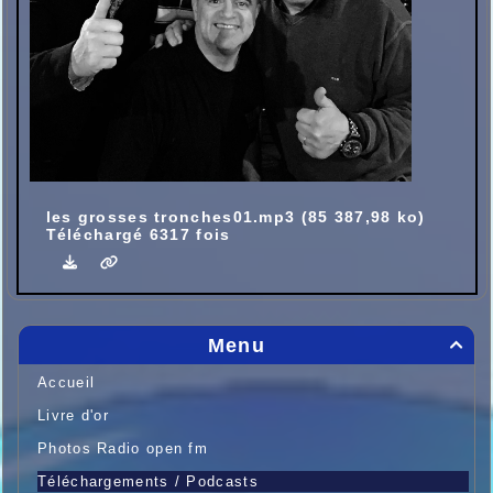
les grosses tronches01.mp3 (85 387,98 ko)
Téléchargé 6317 fois
Menu

Accueil
Livre d'or
Photos Radio open fm
Téléchargements / Podcasts