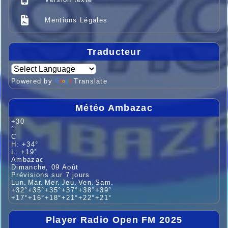
Mentions Légales
Traducteur
Powered by
Translate
Météo Ambazac
+
30
°
C
H:
+
34°
L:
+
19°
Ambazac
Dimanche, 09 Août
Prévisions sur 7 jours
Lun.
Mar.
Mer.
Jeu.
Ven.
Sam.
+
32°
+
35°
+
35°
+
37°
+
38°
+
39°
+
17°
+
16°
+
18°
+
21°
+
22°
+
21°
Player Radio Open FM 2025