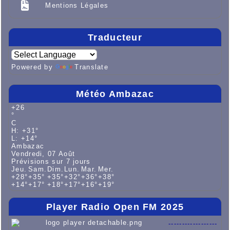
Mentions Légales
Traducteur
Powered by
Translate
Météo Ambazac
+
26
°
C
H:
+
31°
L:
+
14°
Ambazac
Vendredi, 07 Août
Prévisions sur 7 jours
Jeu.
Sam.
Dim.
Lun.
Mar.
Mer.
+
28°
+
35°
+
35°
+
32°
+
36°
+
38°
+
14°
+
17°
+
18°
+
17°
+
16°
+
19°
Player Radio Open FM 2025
------------------