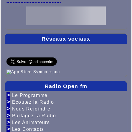
-----------------------------------
Réseaux sociaux
Radio Open fm
>
Le Programme
>
Ecoutez la Radio
>
Nous Rejoindre
>
Partagez la Radio
>
Les Animateurs
>
Les Contacts