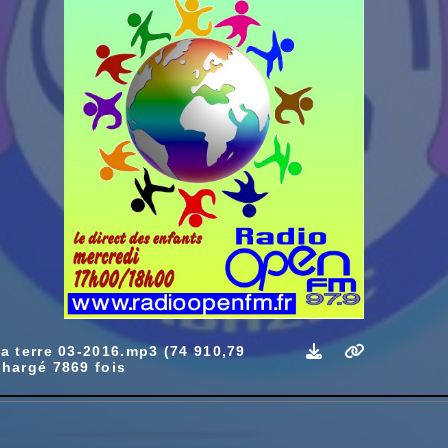
la terre 03-2016.mp3 (74 910,79
chargé 7869 fois