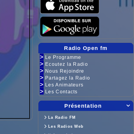
Radio Open fm
>
Le Programme
>
Ecoutez la Radio
>
Nous Rejoindre
>
Partagez la Radio
>
Les Animateurs
>
Les Contacts
Présentation

La Radio FM
Les Radios Web