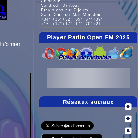
Ambazac
Vendredi, 07 Août
Prévisions sur 7 jours
Sam.
Dim.
Lun.
Mar.
Mer.
Jeu.
+
34°
+
35°
+
32°
+
35°
+
37°
+
39°
+
16°
+
17°
+
17°
+
17°
+
20°
+
21°
Player Radio Open FM 2025
informer.
-----------------------------------------------------
Réseaux sociaux