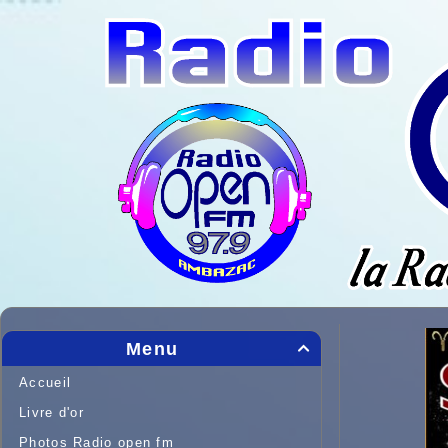
Menu

Accueil
Livre d'or
Photos Radio open fm