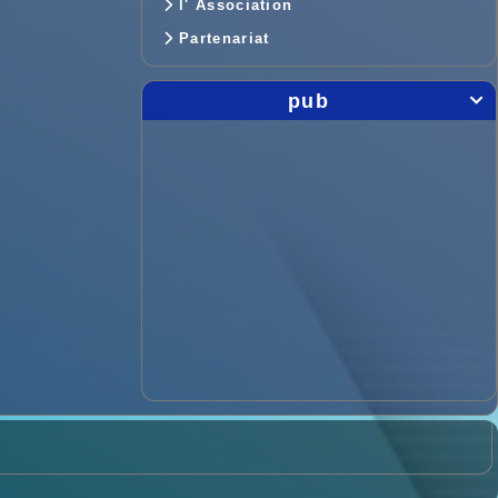
l' Association
Partenariat
pub
