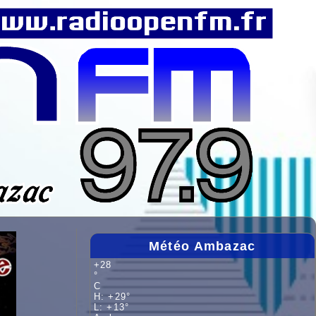
Météo Ambazac
+
28
°
C
H:
+
29°
L:
+
13°