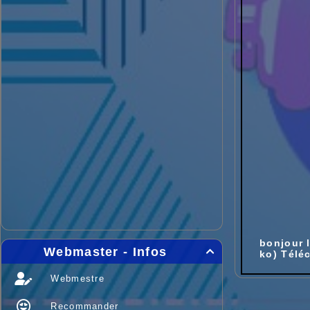
bonjour 
Webmaster - Infos

ko) Télé
Webmestre
Recommander