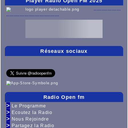
Player Radio Open FM 2025
------------------
-----------------------------------
Réseaux sociaux
Radio Open fm
>
Le Programme
>
Ecoutez la Radio
>
Nous Rejoindre
>
Partagez la Radio