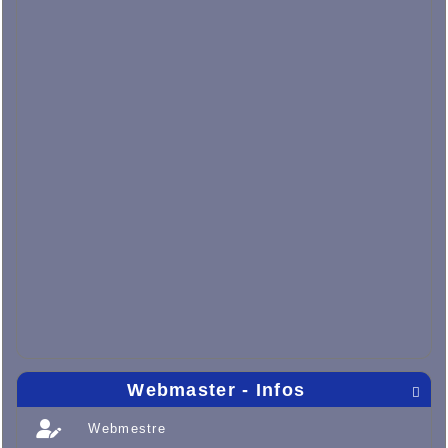
Webmaster - Infos

Webmestre