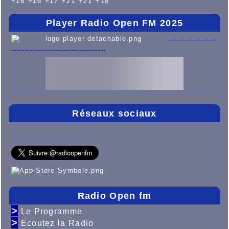
+
16°
+
16°
+
17°
+
21°
+
21°
+
18°
Player Radio Open FM 2025
------------------
-----------------------------------
Réseaux sociaux
Radio Open fm
>
Le Programme
>
Ecoutez la Radio